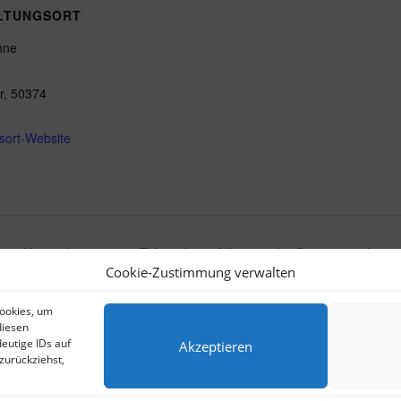
LTUNGSORT
hne
r
,
50374
sort-Website
Allein in der Sauna mit Jür
e – Komödie – 14.05. Erftstadt-
Cookie-Zustimmung verwalten
Sindelfingen
Cookies, um
diesen
eutige IDs auf
Akzeptieren
zurückziehst,
e-Richtlinien
Termine