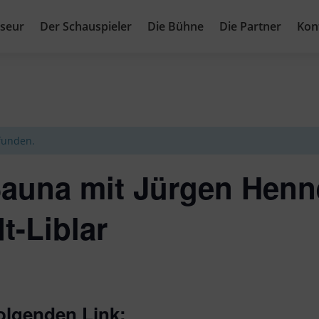
sseur
Der Schauspieler
Die Bühne
Die Partner
Kon
efunden.
 Sauna mit Jürgen Hen
dt-Liblar
olgenden Link: