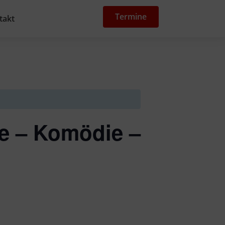
Termine
takt
ne – Komödie –