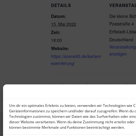
DETAILS
VERANSTA
Datum:
Die kleine Bü
Poststraße 4
15. Mai 2022
Erftstadt-Libla
Zeit:
Deutschland
18:00
Veranstaltung
Website:
anzeigen
https://szene93.de/kartenr
eservierung/
Allein in der Sauna mit Jürgen Henn
Liblar
Um dir ein optimales Erlebnis zu bieten, verwenden wir Technologien wie 
Geräteinformationen zu speichern und/oder darauf zuzugreifen. Wenn du 
Technologien zustimmst, können wir Daten wie das Surfverhalten oder eind
dieser Website verarbeiten. Wenn du deine Zustimmung nicht erteilst oder 
können bestimmte Merkmale und Funktionen beeinträchtigt werden.
Impressum
Datenschutzerklärung
Cooki