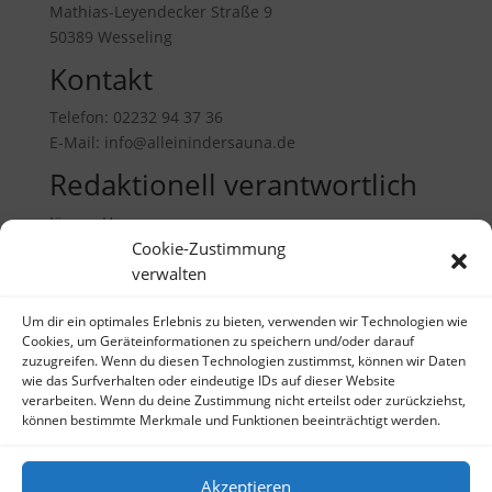
Mathias-Leyendecker Straße 9
50389 Wesseling
Kontakt
Telefon: 02232 94 37 36
E-Mail: info@alleinindersauna.de
Redaktionell verantwortlich
Jürgen Henne
Mathias-Leyendecker Straße 9
Cookie-Zustimmung
50389 Wesseling
verwalten
Um dir ein optimales Erlebnis zu bieten, verwenden wir Technologien wie
Cookies, um Geräteinformationen zu speichern und/oder darauf
zuzugreifen. Wenn du diesen Technologien zustimmst, können wir Daten
wie das Surfverhalten oder eindeutige IDs auf dieser Website
verarbeiten. Wenn du deine Zustimmung nicht erteilst oder zurückziehst,
können bestimmte Merkmale und Funktionen beeinträchtigt werden.
Akzeptieren