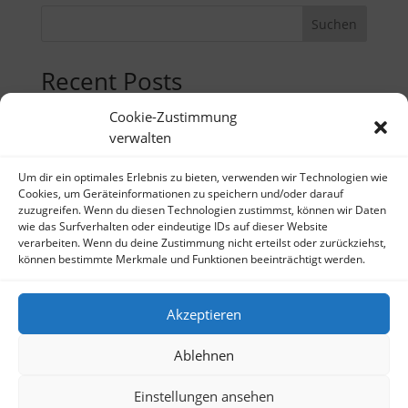
Suchen
Recent Posts
Ein einsamer Mann in der Sauna
Cookie-Zustimmung
verwalten
Gerichtsdrama sparsam, aber fesselnd inszeniert
Um dir ein optimales Erlebnis zu bieten, verwenden wir Technologien wie
Recent Comments
Cookies, um Geräteinformationen zu speichern und/oder darauf
zuzugreifen. Wenn du diesen Technologien zustimmst, können wir Daten
Es sind keine Kommentare vorhanden.
wie das Surfverhalten oder eindeutige IDs auf dieser Website
verarbeiten. Wenn du deine Zustimmung nicht erteilst oder zurückziehst,
können bestimmte Merkmale und Funktionen beeinträchtigt werden.
Akzeptieren
Impressum
Datenschutzerklärung
Cookie-
Richtlinien
Termine
Ablehnen
Einstellungen ansehen